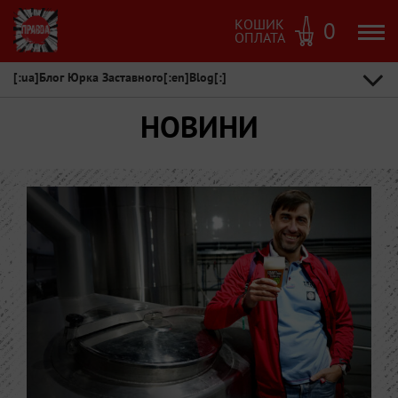
КОШИК
0
ОПЛАТА
[:ua]Блог Юрка Заставного[:en]Blog[:]
НОВИНИ