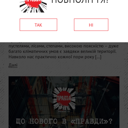
культуру пивоваріння
Юрій Заставний, ідейний натхненник Театру пива
“Правда” читав лекцію на Craft Beer and Vinyl Music
ТАК
НІ
Festival про культуру пивоваріння. Ми вибрали
найцікавіші тези з його розповіді. 1. Україна є
культурно та ботанічно дуже різноманітною: з
пустелями, лісами, степами, високою поясністю – дуже
багато кліматичних умов є завдяки великій території.
Навколо нас практично кожної пори року […]
Далі