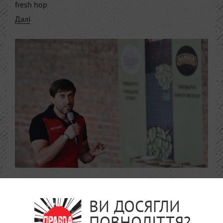
fresh hop
Далі
2018-05-08
9 тез та 1 експеримент Юрія
ВИ ДОСЯГЛИ
Заставного. З лекції про
ПОВНОЛІТТЯ?