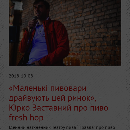
2018-10-08
«Маленькі пивовари
драйвують цей ринок», –
Юрко Заставний про пиво
fresh hop
Ідейний натхненник Театру пива “Правда” про пиво