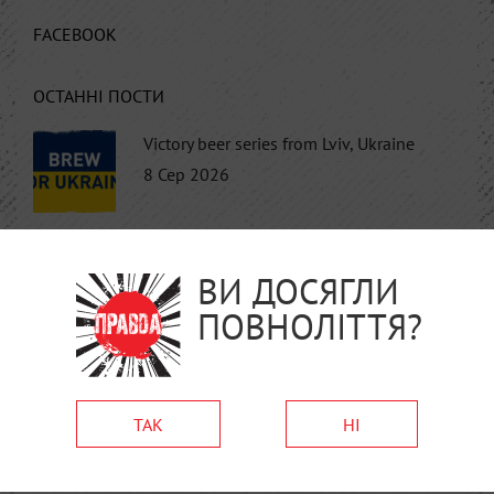
FACEBOOK
ОСТАННІ ПОСТИ
Victory beer series from Lviv, Ukraine
8 Сер 2026
Яке ти пиво?
8 Сер 2026
ВИ ДОСЯГЛИ
ПОВНОЛІТТЯ?
АРХІВ
Березень 2022
Листопад 2016
ТАК
НІ
Квітень 2021
Жовтень 2016
Листопад 2020
Вересень 2016