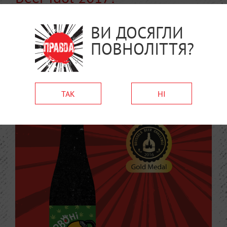
Театр пива “Правда” взяв участь у світовому пивному
конкурсі World Beer Idol 2017. Конкурс відбувся 13
ВИ ДОСЯГЛИ
січня у Чехії. Це пивний конкурс, де обирають
ПОВНОЛІТТЯ?
найкращі смаки пива у світі.
Далі
ТАК
НІ