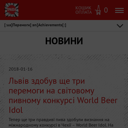
КОШИК
0
ОПЛАТА
[:ua]Перемоги[:en]Achievements[:]
НОВИНИ
2018-01-16
Львів здобув ще три
перемоги на світовому
пивному конкурсі World Beer
Idol
Тепер ще три правдиві пива здобули визнання на
міжнародному конкурсі в Чехії – World Beer Idol. На