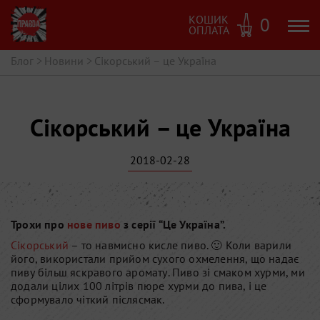
КОШИК
0
ОПЛАТА
Блог
>
Новини
>
Сікорський – це Україна
Сікорський – це Україна
2018-02-28
Трохи про
нове пиво
з серії “Це Україна”.
Сікорський
– то навмисно кисле пиво. 🙂 Коли варили
його, використали прийом сухого охмелення, що
надає
пиву більш яскравого аромату. Пиво зі смаком хурми, ми
додали цілих 100 літрів пюре хурми до пива, і це
сформувало чіткий післясмак.