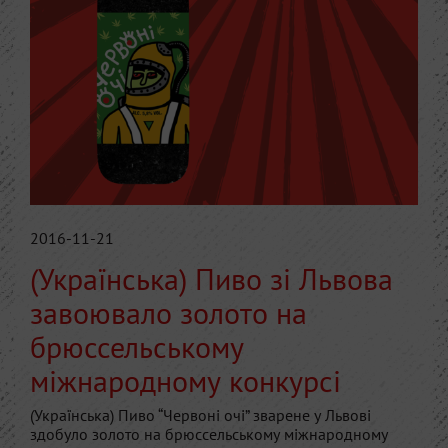
2016-11-21
(Українська) Пиво зі Львова
завоювало золото на
брюссельському
міжнародному конкурсі
(Українська) Пиво “Червоні очі” зварене у Львові
здобуло золото на брюссельському міжнародному