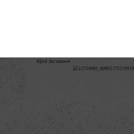
біблейським гріхом.
Полеміка з «пивними експертами» – ні
Так є, що у всьому світі пивні любителі – бл
нагоду напряму спілкуватись з людьми з галуз
переважно слабо обізнана, повна апломбу і 
ставлять питання, приїжджають на виробництв
цієї спільноти, крім легкого спонтанного трол
Далі буде…
Юрій Заставний