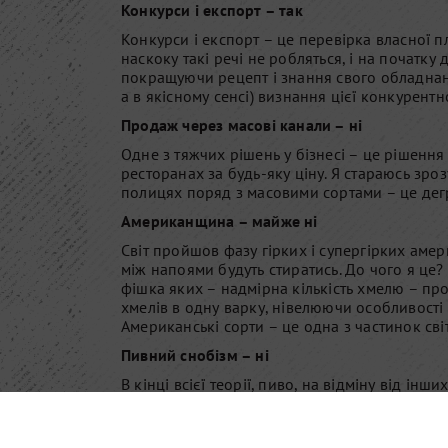
Конкурси і експорт – так
Конкурси і експорт – це перевірка власної 
наскоку такі речі не робляться, і на початку
покращуючи рецепт і знання свого обладнання
а в якісному сенсі) визнання цієї конкурентно
Продаж через масові канали – ні
Одне з тяжчих рішень у бізнесі – це рішенн
ресторанах за будь-яку ціну. Я стараюсь зроз
полицях поряд з масовими сортами – це дег
Американщина – майже ні
Світ пройшов фазу гірких і супергірких америка
між напоями будуть стиратись. До чого я це
фішка яких – надмірна кількість хмелю – прох
хмелів в одну варку, нівелюючи особливості к
Американські сорти – це одна з частинок сві
Пивний снобізм – ні
В кінці всієї теорії, пиво, на відміну від і
соціальним клеєм, що здружує розмову, знайо
та інші такі речі. Паритись про це – робота п
в спокої. Якщо вона хоче випити пива «з горл