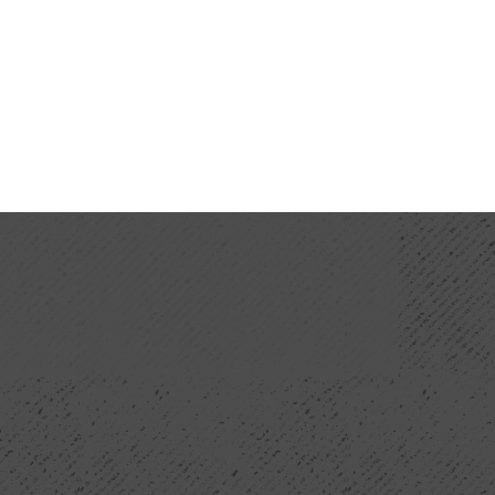
ань спільнота, яка завжди використовує
асового пива і низьких знань, ця спільнота
авчанням. І поки не виростуть експерти, що
го – ми не коментуємо часто кумедні перли