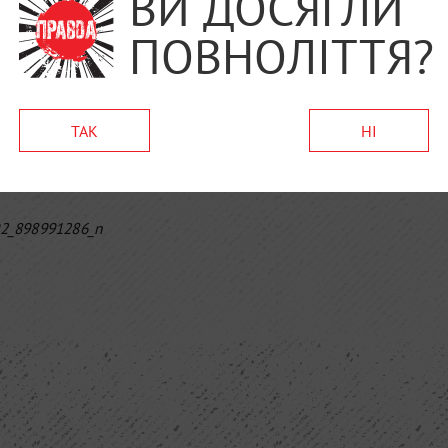
ВИ ДОСЯГЛИ
ПОВНОЛІТТЯ?
огери і коментатори – це досить конструктивна і цікава до зн
і. І так є, що в Україні, можливо внаслідок малого ринку нем
переймається демонстрацією своєї мудрості більше, ніж самон
о, слухають і чують – а більшість пивоварів відкриті до цьо
ТАК
НІ
інгу.