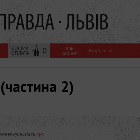
Мій
КОШИК
0
English
ОПЛАТА
кабінет
(частина 2)
 можете прочитати
тут
.