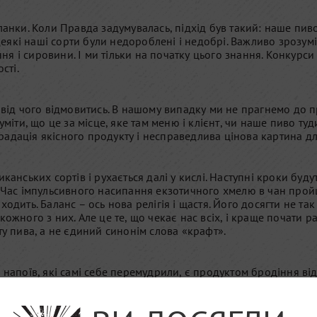
планки. Коли Правда задумувалась, підхід був такий: наше пи
 деякі наші сорти були недороблені і недобрі. Важливо зрозумі
 і сировини. І ми тільки на початку цього знання. Конкурси 
сті.
я від чого відмовитись. В нашому випадку ми не прагнемо до
уміти, що це за місце, яке там меню і клієнт, чи наше пиво ту
радація якісного продукту і несправедлива цінова картина д
нських сортів і рухається далі у кислі. Наступні кроки будуть н
? Час імпульсивного насипання екзотичного хмелю в чан пройш
одить. Баланс – ось нова релігія і щастя. Його досягти не так
ожного з них. Але це те, що чекає нас всіх, і краще почати р
ту пива, а не єдиний синонім слова «крафт».
нших напоїв, які самі себе перемудрили, є продуктом бродіння в
мить незнайомих, відкриває душі. І тому смішно чути безкінеч
ивовара і ресторану, але і цьому є ліміт. Так, людині треба р
а», нехай. Коло її ніг не мають битись в істериці спеціалісти,