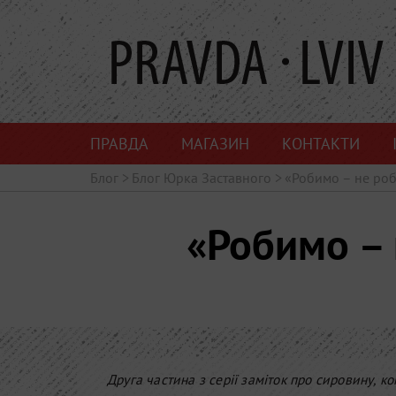
ПРАВДА
МАГАЗИН
КОНТАКТИ
Блог
>
Блог Юрка Заставного
>
«Робимо – не роб
«Робимо – 
Друга частина з серії заміток про сировину, к