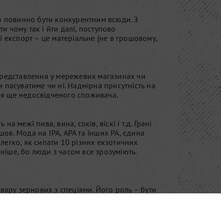
во повинно бути конкурентним всюди. З
ти чому так і йти далі, поступово
і експорт – це матеріальне (не в грошовому,
 представлення у мережевих магазинах чи
ди пасуватиме чи ні. Надмірна присутність на
ля ще недосвідченого споживача.
а межі пива, вина, соків, віскі і т.д. Грані
ов. Мода на IPA, APA та інших PA, єдина
 легко, як сипати 10 різних екзотичних
аніше, бо люди з часом все зрозуміють.
ідвару зернових з спеціями. Його роль – бути
ні дискусії про «стиль», спеціальні келихи,
озказати про нову пивну культуру – і залишити
 всі в крафтових бородах, які вважають це