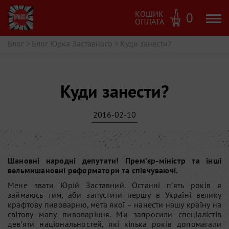
КОШИК
0
ОПЛАТА
Блог
>
Блог Юрка Заставного
>
Куди занести?
Куди занести?
2016-02-10
Шановні народні депутати! Прем’єр-міністр та інші
вельмишановні реформатори та співчуваючі.
Мене звати Юрій Заставний. Останні п’ять років я
займаюсь тим, аби запустити першу в Україні велику
крафтову пивоварню, мета якої – нанести нашу країну на
світову мапу пивоваріння. Ми запросили спеціалістів
дев’яти національностей, які кілька років допомагали