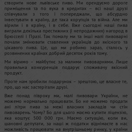
створити нове львівське пиво. Ми орендуємо дороге
приміщення та по вуха в кредитах – всі наші друзі
співчували з того і попереджали, що абсурдно
інвестувати в країну, де така корупція та війна. Але ми
вірили і в країну, і в себе. Вже сьогодні наші пива
виграли декілька престижних (і непродажних) нагород в
Брюсселі і Празі. Так помалу ми та інші малі пивоварні
почали змінювати ставлення українців до якісного та
цікавого пива. Це, що ми робимо зараз, сталось у
розвинених країнах добрий десяток років тому.
Ми віримо – майбутнє за малими пивоварнями. Лише
правильна конкуренція подарує споживачу якісний
продукт.
Проте нам зробили подарунок – зрештою, це власне те,
про, що нас застерігали друзі.
Вже понад півроку ми, малі пивовари України, не
можемо нормально працювати. Бо не можемо продати
ані літри пива за межі власних закладів чи стін
пивоварень. Чому? Бо для цього маємо купити ліцензію,
яка коштує 500 000 грн. Маємо ситуацію, коли ви,
шановні депутати, за наші ж податки віднімаєте в нас
можливість працювати на внутрішньому ринку, у країни