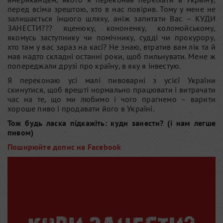
перед всіма зрештою, хто в нас повірив. Тому у мене не
залишається іншого шляху, аніж запитати Вас – КУДИ
ЗАНЕСТИ??? яценюку, кононенку, коломойському,
якомусь заступнику чи помічнику, судді чи прокурору,
хто там у вас зараз на касі? Не знаю, втратив вам лік та й
мав надто складні останні роки, щоб пильнувати. Мене ж
попереджали друзі про країну, в яку я інвестую.
Я переконаю усі малі пивоварні з усієї України
скинутися, щоб врешті нормально працювати і витрачати
час на те, що ми любимо і чого прагнемо – варити
хороше пиво і продавати його в Україні.
Тож будь ласка підкажіть: куди занести? (і нам легше
пивом)
Поширюйте допис на Facebook