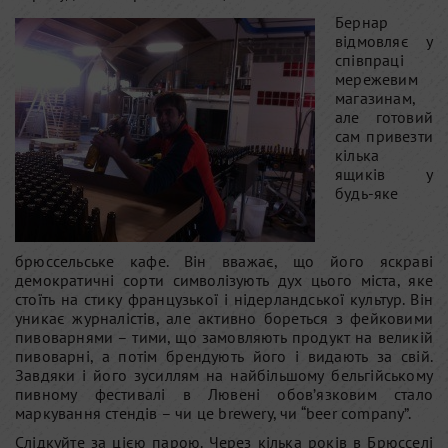
Бернар
відмовляє у
співпраці
мережевим
магазинам,
але готовий
сам привезти
кілька
ящиків у
будь-яке
брюссельське кафе. Він вважає, що його яскраві
демократичні сорти символізують дух цього міста, яке
стоїть на стику французької і нідерландської культур. Він
уникає журналістів, але активно бореться з фейковими
пивоварнями – тими, що замовляють продукт на великій
пивоварні, а потім брендують його і видають за свій.
Завдяки і його зусиллям на найбільшому бельгійському
пивному фестивалі в Лювені обов’язковим стало
маркування стендів – чи це brewery, чи “beer company”.
Слідкуйте за цією парою. Через кілька років в Брюсселі