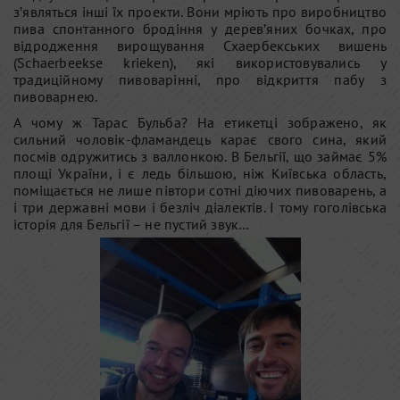
з’являться інші їх проекти. Вони мріють про виробництво
пива спонтанного бродіння у дерев’яних бочках, про
відродження вирощування Схаербекських вишень
(Schaerbeekse krieken), які використовувались у
традиційному пивоварінні, про відкриття пабу з
пивоварнею.
А чому ж Тарас Бульба? На етикетці зображено, як
сильний чоловік-фламандець карає свого сина, який
посмів одружитись з валлонкою. В Бельгії, що займає 5%
площі України, і є ледь більшою, ніж Київська область,
поміщається не лише півтори сотні діючих пивоварень, а
і три державні мови і безліч діалектів. І тому гоголівська
історія для Бельгії – не пустий звук…