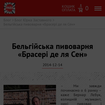
КОШИК
0
ОПЛАТА
Блог
>
Блог Юрка Заставного
>
Бельгійська пивоварня «Брасері де ля Сен»
Бельгійська пивоварня
«Брасері де ля Сен»
2014-12-14
– Ми завжди
починаємо о 6 ранку –
каже Бернар Лєбук,
колишній музикант,
нині пивовар і