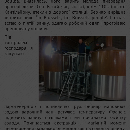
Boulba. Виявилось, його варить молода пивоварня
Брасері де ля Сен. В той час, як всі, крім 110-літнього
Кантільйону, втекли з дорогої столиці, Бернар вирішив
творити пиво “in Brussels, for Brussels people”. І ось я
встаю о п’ятій ранку, одягаю робочий одяг і прогріваю
орендовану машину.
Під
контролем
господаря я
запускаю
парогенератор і починається рух. Бернар наповнює
водою варочний чан, регулює температуру, Франсіс
підвозить палету з мішками і ми починаємо засипку
солоду. Починається екстракція – магічний момент
перетворення банальної ячмінної каші в солодку рідину,