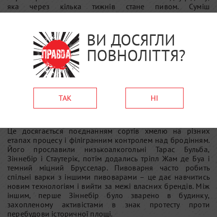
яка через кілька тижнів стане пивом. Суміш
перекачується у фільтрчан, починається фільтрація. Після
кипіння і вірлпулу сусло охолоджується і запускається на
перше бродіння. Дріжджі (пивоварня має власну расу)
ВИ ДОСЯГЛИ
починають активно працювати. Через 5-6 днів пиво
ПОВНОЛІТТЯ?
перекачується у чани в холодній кімнаті, де воно
доброджує і визріває ще кілька тижнів. У пляшки пиво
потрапляє негазоване. Вуглекислий газ створюється
натуральним чином – нові дріжджі споживають новий
цукор, доданий перед розливом. Ще 2 тижні повторного
ТАК
НІ
бродіння в теплій кімнаті, останній тест – і пиво готове.
Що робить пиво Брасері де ля Сен особливим – це
поєднання повнотілого смаку і аромату з легкістю пиття.
Це досягається поєднанням сортів хмелю на різних
етапах процесу і філігранним контролем над бродінням.
Його прославили низькоалкогольні Тарас Бульба,
Зіннебір і Стаутерік, потім додались тріпл Жам де Буа і
темний міцний Брусселар. Пивоварня часто робить
спільні варки з іншими пивоварами – це дає навчитись
новим технологіям і вийти за межі власних брендів. Між
іншим, перше Зіннебір було зварено в будинку,
захопленому активістами в знак протесту проти
перебудови історичної площі.