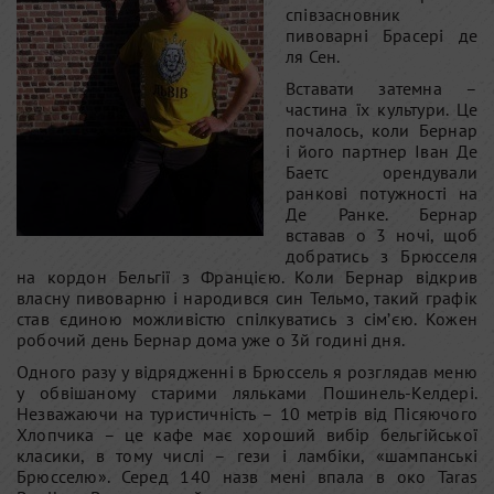
співзасновник
пивоварні Брасері де
ля Сен.
Вставати затемна –
частина їх культури. Це
почалось, коли Бернар
і його партнер Іван Де
Баетс орендували
ранкові потужності на
Де Ранке. Бернар
вставав о 3 ночі, щоб
добратись з Брюсселя
на кордон Бельгії з Францією. Коли Бернар відкрив
власну пивоварню і народився син Тельмо, такий графік
став єдиною можливістю спілкуватись з сім’єю. Кожен
робочий день Бернар дома уже о 3й годині дня.
Одного разу у відрядженні в Брюссель я розглядав меню
у обвішаному старими ляльками Пошинель-Келдері.
Незважаючи на туристичність – 10 метрів від Пісяючого
Хлопчика – це кафе має хороший вибір бельгійської
класики, в тому числі – гези і ламбіки, «шампанські
Брюсселю». Серед 140 назв мені впала в око Taras