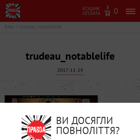
КОШИК
0
ОПЛАТА
Блог
>
trudeau_notablelife
trudeau_notablelife
2017-11-29
ВИ ДОСЯГЛИ
ПОВНОЛІТТЯ?