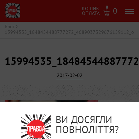
КОШИК
0
ОПЛАТА
Блог
>
15994535_1848454488777272_4689037329676159112_o
15994535_18484544887772
2017-02-02
ВИ ДОСЯГЛИ
ПОВНОЛІТТЯ?