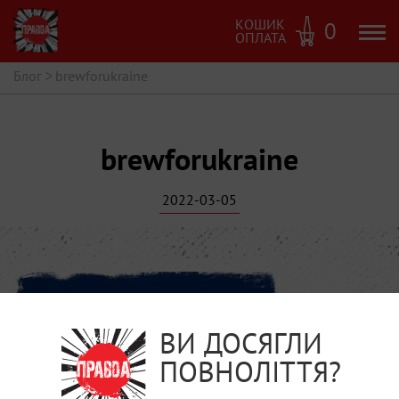
КОШИК
0
ОПЛАТА
Блог
>
brewforukraine
brewforukraine
2022-03-05
ВИ ДОСЯГЛИ
ПОВНОЛІТТЯ?