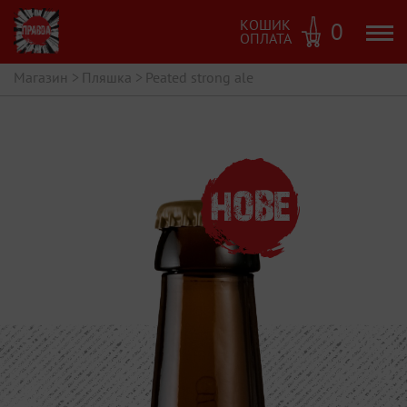
КОШИК
0
ОПЛАТА
Магазин
>
Пляшка
>
Peated strong ale