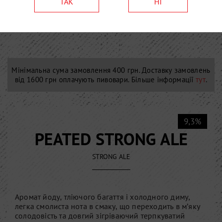
ТАК
НІ
Мінімальна сума замовлення 400 грн. Доставку замовлень
від 1600 грн оплачують пивовари. Більше інформації
тут
.
9,3%
PEATED STRONG ALE
STRONG ALE
Аромат йоду, тліючого багаття і холодного диму,
легка смолиста нота в смаку, що переходить в м’яку
солодовість та довгий зігріваючий терпкуватий