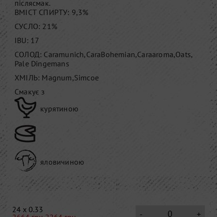
післясмак.
ВМІСТ СПИРТУ: 9,3%
СУСЛО: 21%
IBU: 17
СОЛОД: Caramunich,CaraBohemian,Caraaroma,Oats,
Pale Dingemans
ХМІЛЬ: Magnum,Simcoe
Смакує з
курятиною
яловичиною
24 x 0.33
-
+