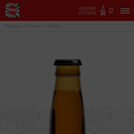
КОШИК
0
ОПЛАТА
Магазин
>
Пляшка
>
Гарбуз