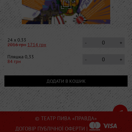
24 x 0.33
-
+
2016
грн
1714
грн
Пляшка 0,33
-
+
84
грн
ДОДАТИ В КОШИК
© ТЕАТР ПИВА «ПРАВДА»
ДОГОВІР ПУБЛІЧНОЇ ОФЕРТИ
|