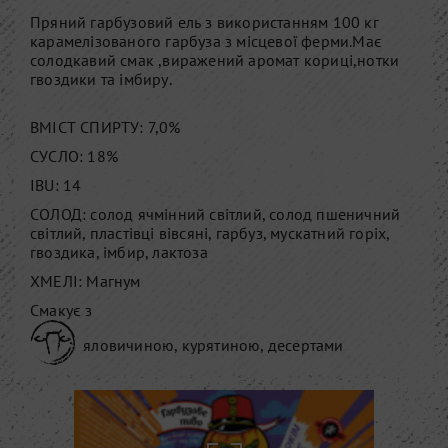
Пряний гарбузовий ель з використанням 100 кг
карамелізованого гарбуза з місцевої ферми.Має
солодкавий смак ,виражений аромат кориці,нотки
гвоздики та імбиру.
ВМІСТ СПИРТУ: 7,0%
СУСЛО: 18%
IBU: 14
СОЛОД: солод ячмінний світлий, солод пшеничний
світлий, пластівці вівсяні, гарбуз, мускатний горіх,
гвоздика, імбир, лактоза
ХМЕЛІ: Магнум
Смакує з
яловичиною, курятиною, десертами