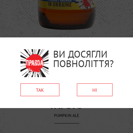
ВИ ДОСЯГЛИ
ПОВНОЛІТТЯ?
Мінімальна сума замовлення 400 грн. Доставку замовлень
від 1600 грн оплачують пивовари. Більше інформації
тут
.
ТАК
НІ
7,0%
ГАРБУЗ
PUMPKIN ALE