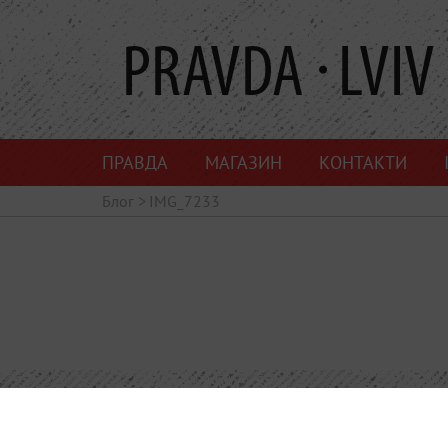
ПРАВДА
МАГАЗИН
КОНТАКТИ
Блог
>
IMG_7233