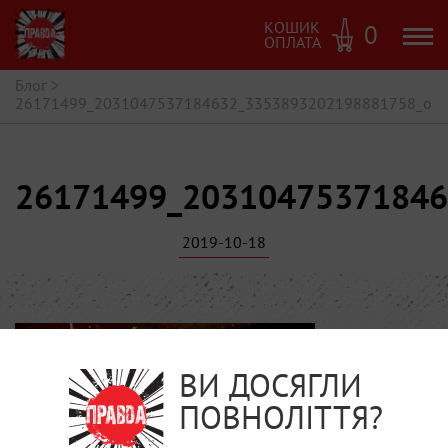
КОШИК
0
ОПЛАТА
Блог
>
26171499_2031047537184632_3353893202198881758_o
26171499_20310475371846
2019-10-18
ВИ ДОСЯГЛИ
ПОВНОЛІТТЯ?