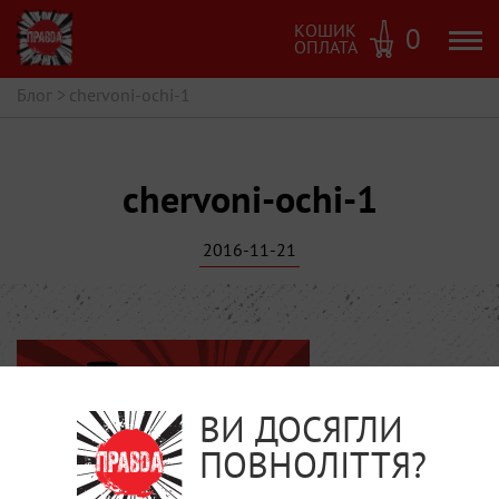
КОШИК
0
ОПЛАТА
Блог
>
chervoni-ochi-1
chervoni-ochi-1
2016-11-21
ВИ ДОСЯГЛИ
ПОВНОЛІТТЯ?