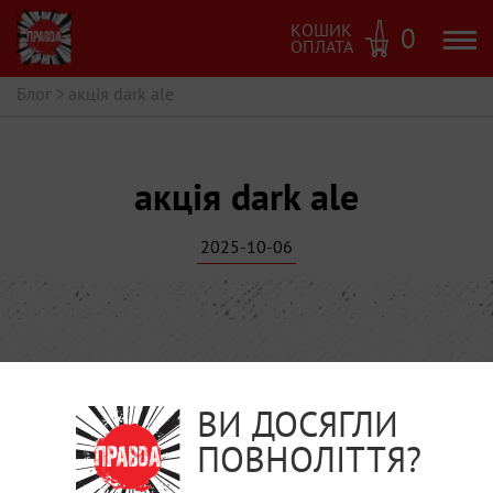
КОШИК
0
ОПЛАТА
Блог
>
акція dark ale
акція dark ale
2025-10-06
ВИ ДОСЯГЛИ
ПОВНОЛІТТЯ?