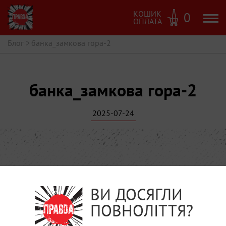
КОШИК
0
ОПЛАТА
Блог
>
банка_замкова гора-2
банка_замкова гора-2
2025-07-24
ВИ ДОСЯГЛИ
ПОВНОЛІТТЯ?