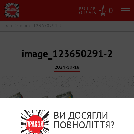
КОШИК
0
ОПЛАТА
Блог
>
image_123650291-2
image_123650291-2
2024-10-18
ВИ ДОСЯГЛИ
ПОВНОЛІТТЯ?