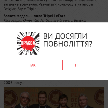
загальне враження. Результати конкурсу в категорії
Belgian Style Triple:
Золота медаль – пиво Tripel LeFort
Пивоварня Omer Vander Ghinste brewery, Бельгія
Перше пиво зварене у 1892 р.
Срібна медаль – пиво Affligem Tripel
ВИ ДОСЯГЛИ
Пивоварня Alken-Maes Breweries, Бельгія
Перше пиво зварене в 1880 р.
ПОВНОЛІТТЯ?
Бронзова медаль – пиво Сила
Пивоварня Правда
Перше пиво зварене в 2014 р.
Організатори кажуть, що боротьба за звання кращих
ТАК
НІ
була особливо напруженою.
“Цього року було важче, ніж
будь-коли”, –
каже Олівер Давід, генеральний директор
Private Brauereien Bayern, який організовує цей конкурс з
2003 року.