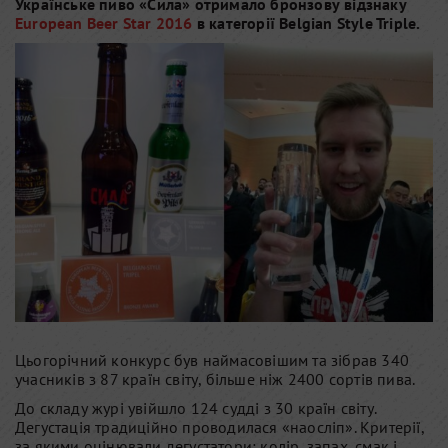
Українське пиво «Сила» отримало бронзову відзнаку
European Beer Star 2016
в категорії Belgian Style Triple.
Цьогорічний конкурс був наймасовішим та зібрав 340
учасників з 87 країн світу, більше ніж 2400 сортів пива.
До складу журі увійшло 124 судді з 30 країн світу.
Дегустація традиційно проводилася «наосліп». Критерії,
за якими оцінювали дегустатори: колір, запах, смак і