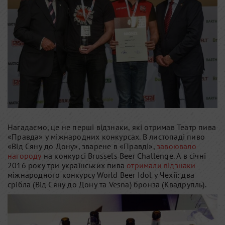
Нагадаємо, це не перші відзнаки, які отримав Театр пива
«Правда» у міжнародних конкурсах. В листопаді пиво
«Від Сяну до Дону», зварене в «Правді»,
завоювало
нагороду
на конкурсі Brussels Beer Challenge. А в січні
2016 року три українських пива
отримали відзнаки
міжнародного конкурсу World Beer Idol у Чехії: два
срібла (Від Сяну до Дону та Vesna) бронза (Квадрупль).